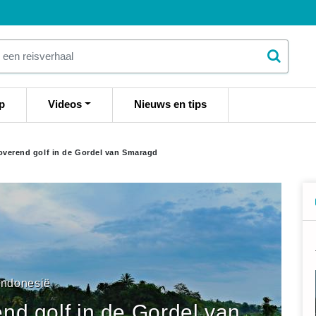
p
Videos
Nieuws en tips
overend golf in de Gordel van Smaragd
Indonesië
nd golf in de Gordel van