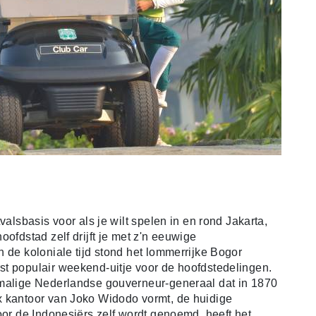
valsbasis voor als je wilt spelen in en rond Jakarta,
ofdstad zelf drijft je met z'n eeuwige
 de koloniale tijd stond het lommerrijke Bogor
st populair weekend-uitje voor de hoofdstedelingen.
rmalige Nederlandse gouverneur-generaal dat in 1870
x kantoor van Joko Widodo vormt, de huidige
oor de Indonesiërs zelf wordt genoemd, heeft het