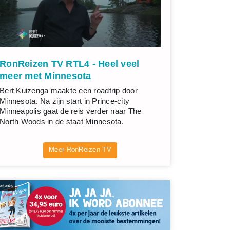
RonReizen TV RTL4 - Heel veel
meer met Minnesota
Bert Kuizenga maakte een roadtrip door
Minnesota. Na zijn start in Prince-city
Minneapolis gaat de reis verder naar The
North Woods in de staat Minnesota.
Meer RonReizen TV
rtentie