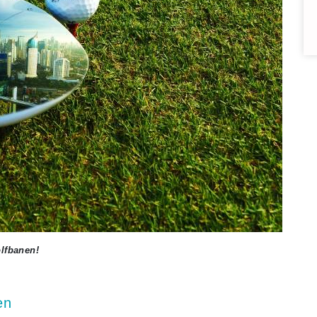
olfbanen!
en