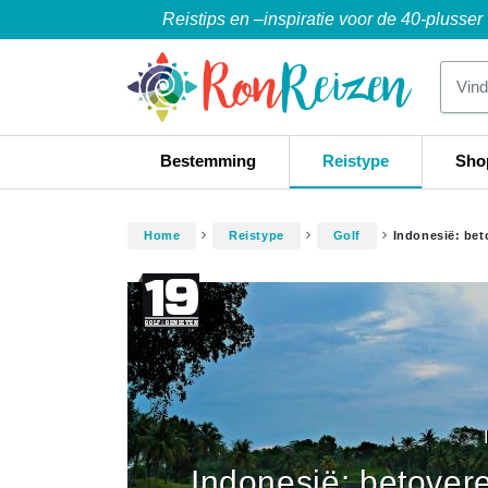
Reistips en –inspiratie voor de 40-plusser
Bestemming
Reistype
Sho
Home
Reistype
Golf
Indonesië: bet
Indonesië: betovere