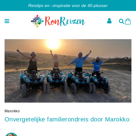
Reistips en –inspiratie voor de 40-plusser
Marokko
Onvergetelijke familierondreis door Marokko