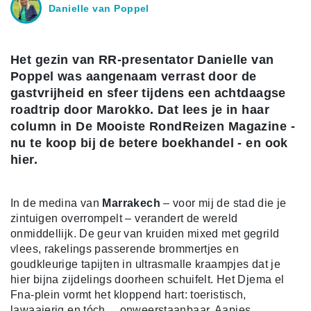
Danielle van Poppel
Het gezin van RR-presentator Danielle van
Poppel was aangenaam verrast door de
gastvrijheid en sfeer tijdens een achtdaagse
roadtrip door Marokko. Dat lees je in haar
column in De Mooiste RondReizen Magazine -
nu te koop bij de betere boekhandel - en ook
hier.
In de medina van
Marrakech
– voor mij de stad die je
zintuigen overrompelt – verandert de wereld
onmiddellijk. De geur van kruiden mixed met gegrild
vlees, rakelings passerende brommertjes en
goudkleurige tapijten in ultrasmalle kraampjes dat je
hier bijna zijdelings doorheen schuifelt. Het Djema el
Fna-plein vormt het kloppend hart: toeristisch,
lawaaierig en tóch… onweerstaanbaar. Aapjes,