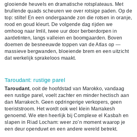
glooiende heuvels en dramatische rotsplateaus. Met
brullende quads scheuren we over rotsige paden. Op de
top: stilte! En een ondergaande zon die rotsen in oranje,
rood en goud kleurt. De volgende dag rijden we
omhoog naar Imlil, twee uur door berberdorpen in
aardetinten, langs valleien en boomgaarden. Boven
doemen de besneeuwde toppen van de Atlas op —
massieve bergwanden, bloeiende brem en een uitzicht
dat werkelijk sprakeloos maakt.
Taroudant: rustige parel
Taroudant
, ooit de hoofdstad van Marokko, vandaag
een rustige parel, voelt zachter en minder hectisch aan
dan Marrakech. Geen opdringerige verkopers, geen
toeriststroom. Het wordt ook wel klein Marrakesh
genoemd. We eten heerlijk bij Complexe el Kasbah en
slapen in Riad Locham: weer zo’n moment waarop je
een deur openduwt en een andere wereld betrekt.