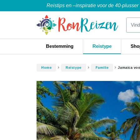
Reistips en –inspiratie voor de 40-plusser
Bestemming
Reistype
Sho
Home
Reistype
Familie
Jamaica voo