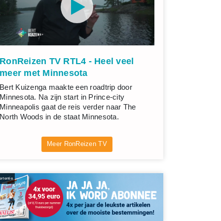
RonReizen TV RTL4 - Heel veel
meer met Minnesota
Bert Kuizenga maakte een roadtrip door
Minnesota. Na zijn start in Prince-city
Minneapolis gaat de reis verder naar The
North Woods in de staat Minnesota.
Meer RonReizen TV
rtentie