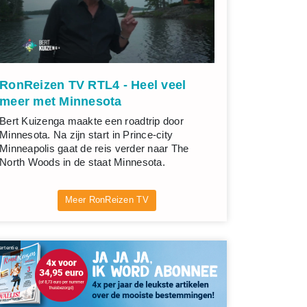
RonReizen TV RTL4 - Heel veel
meer met Minnesota
Bert Kuizenga maakte een roadtrip door
Minnesota. Na zijn start in Prince-city
Minneapolis gaat de reis verder naar The
North Woods in de staat Minnesota.
Meer RonReizen TV
rtentie