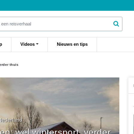
p
Videos
Nieuws en tips
erder thuis
Nederland
n: wel wintersport, verder