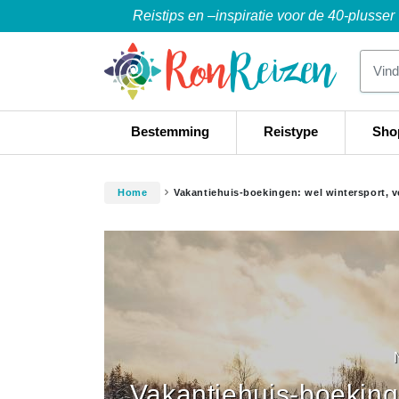
Reistips en –inspiratie voor de 40-plusser
Bestemming
Reistype
Sho
Home
Vakantiehuis-boekingen: wel wintersport, v
Vakantiehuis-boekinge