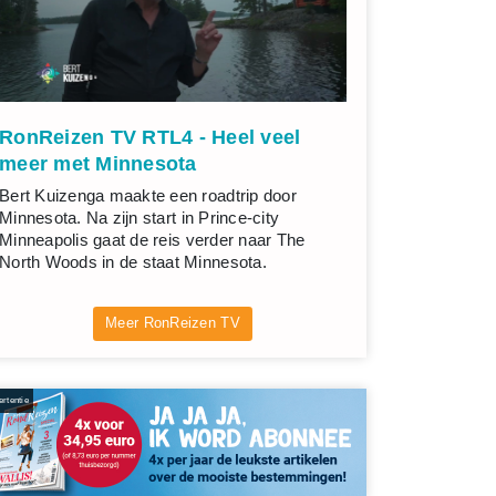
RonReizen TV RTL4 - Heel veel
meer met Minnesota
Bert Kuizenga maakte een roadtrip door
Minnesota. Na zijn start in Prince-city
Minneapolis gaat de reis verder naar The
North Woods in de staat Minnesota.
Meer RonReizen TV
rtentie