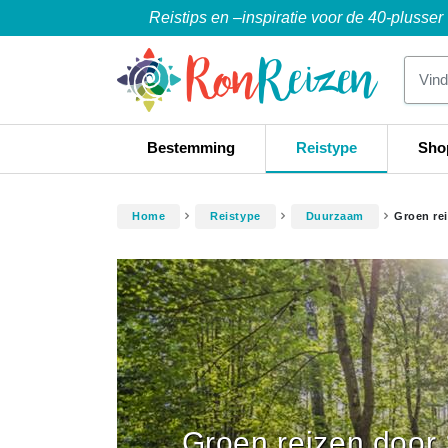
Reistips en –inspiratie voor de 40-plusser
Bestemming
Reistype
Sho
Home
Reistype
Duurzaam
Groen re
Groen reizen door 