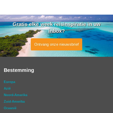
Gratis elke week reisinspiratie in uw
inbox?
Ontvang onze nieuwsbrief
Bestemming
Europa
Azië
Noord-Amerika
Zuid-Amerika
Oceanië