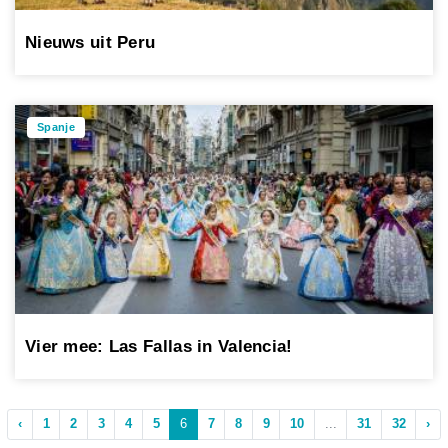
Nieuws uit Peru
Spanje
Vier mee: Las Fallas in Valencia!
‹
1
2
3
4
5
6
7
8
9
10
...
31
32
›