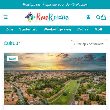
Reistips en –inspiratie voor de 40-plusser
Zon
Stedentrip
Weekendje weg
Cruise
Golf
Cultuur
Filter op continent
Italië