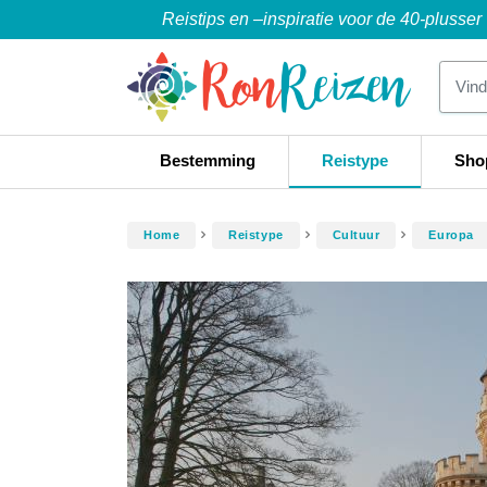
Reistips en –inspiratie voor de 40-plusser
Bestemming
Reistype
Sho
Home
Reistype
Cultuur
Europa