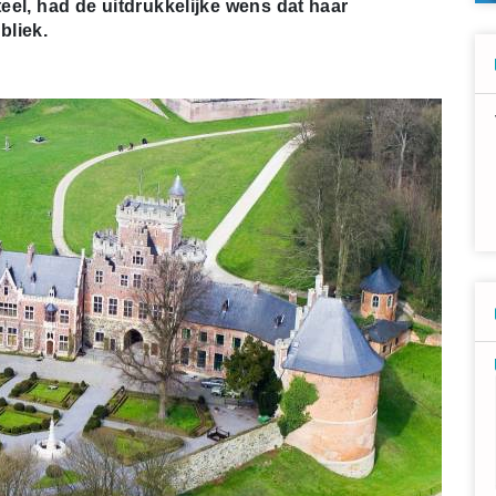
teel, had de uitdrukkelijke wens dat haar
bliek.