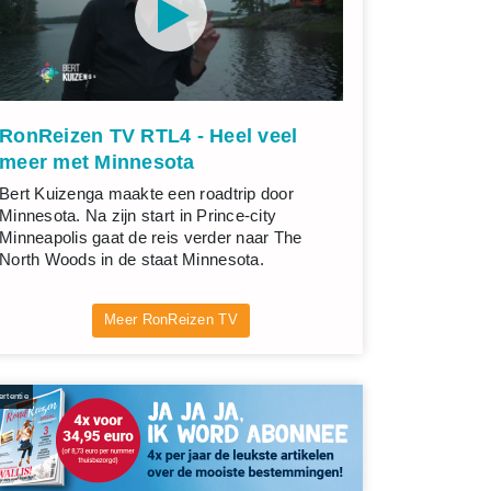
RonReizen TV RTL4 - Heel veel
meer met Minnesota
Bert Kuizenga maakte een roadtrip door
Minnesota. Na zijn start in Prince-city
Minneapolis gaat de reis verder naar The
North Woods in de staat Minnesota.
Meer RonReizen TV
rtentie