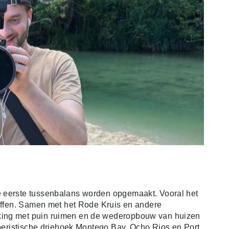
e eerste tussenbalans worden opgemaakt.
Vooral het
roffen. Samen met het Rode Kruis en andere
king met puin ruimen en de wederopbouw van huizen
toeristische driehoek Montego Bay, Ocho Rios en Port