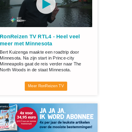
RonReizen TV RTL4 - Heel veel
meer met Minnesota
Bert Kuizenga maakte een roadtrip door
Minnesota. Na zijn start in Prince-city
Minneapolis gaat de reis verder naar The
North Woods in de staat Minnesota.
Meer RonReizen TV
rtentie