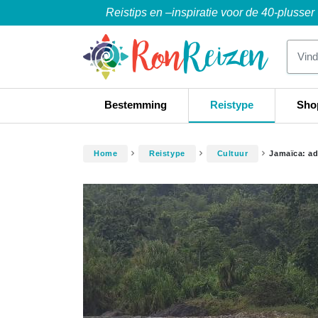
Reistips en –inspiratie voor de 40-plusser
Bestemming
Reistype
Sho
Home
Reistype
Cultuur
Jamaïca: a