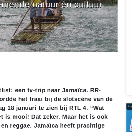
mende natuur én cultuur
list: een tv-trip naar Jamaïca. RR-
rdde het fraai bij de slotscène van de
g 18 januari te zien bij RTL 4. “Wat
Adve
t is mooi! Dat zeker. Maar het is ook
 en reggae. Jamaïca heeft prachtige