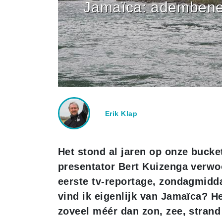
Jamaïca: adembene
Erik Klap
Het stond al jaren op onze bucket
presentator Bert Kuizenga verwoo
eerste tv-reportage, zondagmidda
vind ik eigenlijk van Jamaïca? He
zoveel méér dan zon, zee, strand