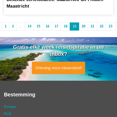
Maastricht
1
2
...
14
15
16
17
18
19
20
21
22
23
Gratis elke week reisinspiratie in uw
inbox?
Ontvang onze nieuwsbrief
Bestemming
Europa
Azië