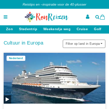
Reistips en –inspiratie voor de 40-plusser
Zon
Stedentrip
Weekendje weg
Cruise
Golf
Cultuur in Europa
Filter op land in Europa
Nederland