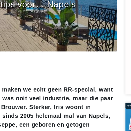
tips voor… Napels
s maken we echt geen RR-special, want
er was ooit veel industrie, maar die paar
 Brouwer. Sterker, Iris woont in
Adve
s sinds 2005 helemaal maf van Napels,
iuseppe, een geboren en getogen