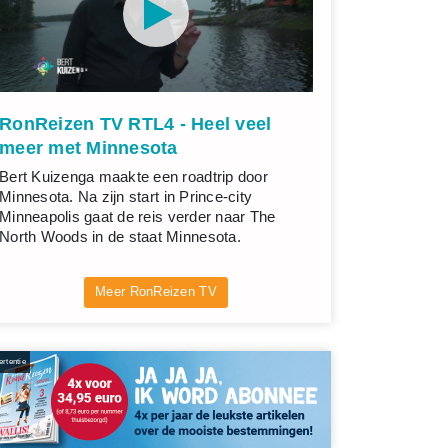
RonReizen TV RTL4 - Heel veel
meer met Minnesota
Bert Kuizenga maakte een roadtrip door
Minnesota. Na zijn start in Prince-city
Minneapolis gaat de reis verder naar The
North Woods in de staat Minnesota.
Meer RonReizen TV
rtentie