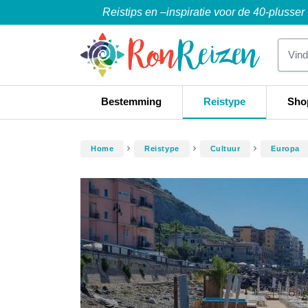
Reistips en –inspiratie voor de 40-plusser
Bestemming
Reistype
Sho
Home
Reistype
Cultuur
Europa