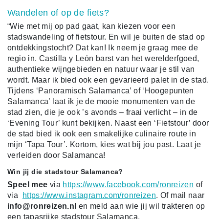
Wandelen of op de fiets?
“Wie met mij op pad gaat, kan kiezen voor een
stadswandeling of fietstour. En wil je buiten de stad op
ontdekkingstocht? Dat kan! Ik neem je graag mee de
regio in. Castilla y León barst van het werelderfgoed,
authentieke wijngebieden en natuur waar je stil van
wordt. Maar ik bied ook een gevarieerd palet in de stad.
Tijdens ‘Panoramisch Salamanca’ of ‘Hoogepunten
Salamanca’ laat ik je de mooie monumenten van de
stad zien, die je ook ’s avonds – fraai verlicht – in de
‘Evening Tour’ kunt bekijken. Naast een ‘Fietstour’ door
de stad bied ik ook een smakelijke culinaire route in
mijn ‘Tapa Tour’. Kortom, kies wat bij jou past. Laat je
verleiden door Salamanca!
Win jij die stadstour Salamanca?
Speel mee
via
https://www.facebook.com/ronreizen
of
via
https://www.instagram.com/ronreizen
.
Of mail naar
info@ronreizen.nl
en meld aan wie jij wil trakteren op
een tapasrijke stadstour Salamanca.