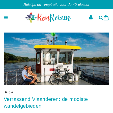
Reistips en –inspiratie voor de 40-plusser
België
Verrassend Vlaanderen: de mooiste
wandelgebieden