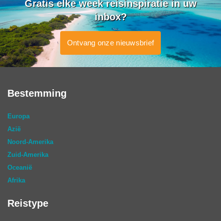
Gratis elke week reisinspiratie in uw
inbox?
Ontvang onze nieuwsbrief
Bestemming
Europa
Azië
Noord-Amerika
Zuid-Amerika
Oceanië
Afrika
Reistype