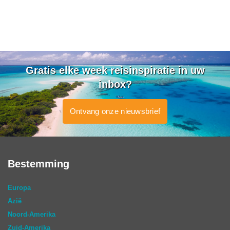
Gratis elke week reisinspiratie in uw
inbox?
Ontvang onze nieuwsbrief
Bestemming
Europa
Azië
Noord-Amerika
Zuid-Amerika