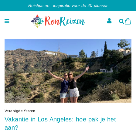
Reistips en –inspiratie voor de 40-plusser
Verenigde Staten
Vakantie in Los Angeles: hoe pak je het
aan?