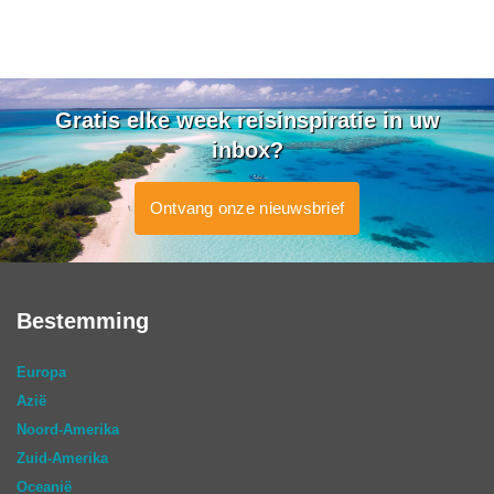
Gratis elke week reisinspiratie in uw
inbox?
Ontvang onze nieuwsbrief
Bestemming
Europa
Azië
Noord-Amerika
Zuid-Amerika
Oceanië