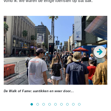
vond ik: we waren de enige toeristen op dat dak.
De Walk of Fame: aantikken en weer door...
Ik