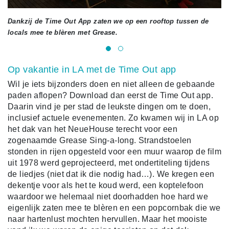
Dankzij de Time Out App zaten we op een rooftop tussen de
locals mee te blèren met Grease.
Op vakantie in LA met de Time Out app
Wil je iets bijzonders doen en niet alleen de gebaande
paden aflopen? Download dan eerst de Time Out app.
Daarin vind je per stad de leukste dingen om te doen,
inclusief actuele evenementen. Zo kwamen wij in LA op
het dak van het NeueHouse terecht voor een
zogenaamde Grease Sing-a-long. Strandstoelen
stonden in rijen opgesteld voor een muur waarop de film
uit 1978 werd geprojecteerd, met ondertiteling tijdens
de liedjes (niet dat ik die nodig had…). We kregen een
dekentje voor als het te koud werd, een koptelefoon
waardoor we helemaal niet doorhadden hoe hard we
eigenlijk zaten mee te blèren en een popcornbak die we
naar hartenlust mochten hervullen. Maar het mooiste