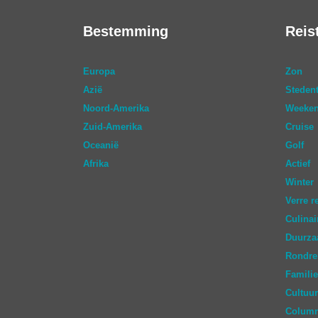
Bestemming
Reis
Europa
Zon
Azië
Stedent
Noord-Amerika
Weeken
Zuid-Amerika
Cruise
Oceanië
Golf
Afrika
Actief
Winter
Verre r
Culinai
Duurz
Rondre
Familie
Cultuur
Colum