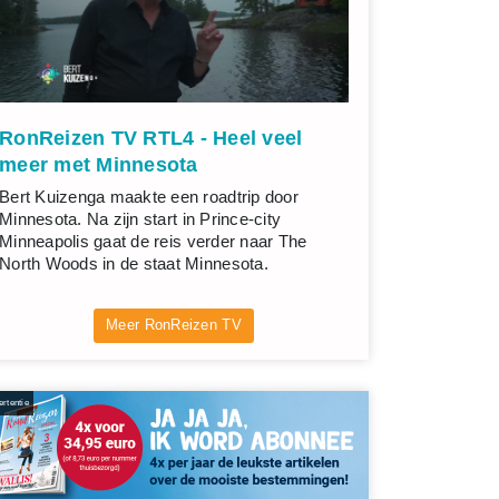
RonReizen TV RTL4 - Heel veel
meer met Minnesota
Bert Kuizenga maakte een roadtrip door
Minnesota. Na zijn start in Prince-city
Minneapolis gaat de reis verder naar The
North Woods in de staat Minnesota.
Meer RonReizen TV
rtentie