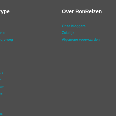
type
Over RonReizen
Onze bloggers
rip
Zakelijk
dje weg
Algemene voorwaarden
eis
r
aam
is
ns