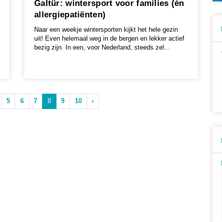
Galtür: wintersport voor families (én
allergiepatiënten)
Naar een weekje wintersporten kijkt het hele gezin
uit! Even helemaal weg in de bergen en lekker actief
bezig zijn. In een, voor Nederland, steeds zel...
5
6
7
8
9
10
›