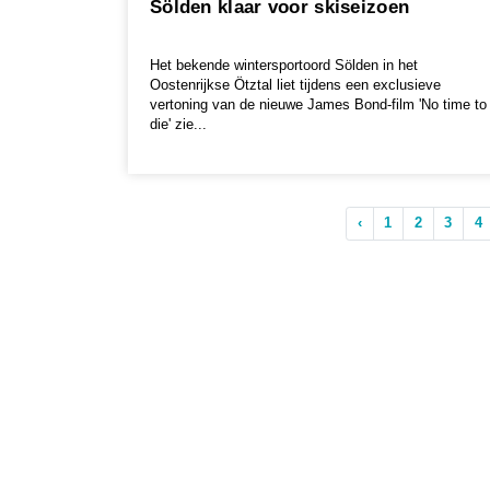
Sölden klaar voor skiseizoen
Het bekende wintersportoord Sölden in het
Oostenrijkse Ötztal liet tijdens een exclusieve
vertoning van de nieuwe James Bond-film 'No time to
die' zie...
‹
1
2
3
4