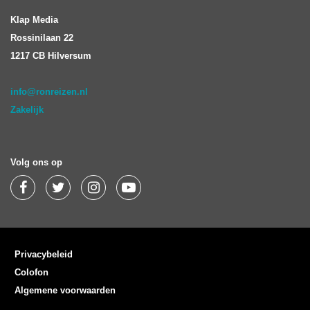
Klap Media
Rossinilaan 22
1217 CB Hilversum
info@ronreizen.nl
Zakelijk
Volg ons op
Privacybeleid
Colofon
Algemene voorwaarden