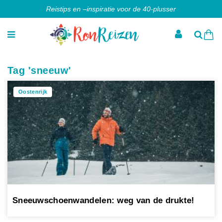
Reistips en –inspiratie voor de 40-plusser
Tag 'sneeuw'
Oostenrijk
Sneeuwschoenwandelen: weg van de drukte!