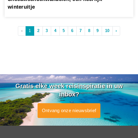
winteruitje
‹
1
2
3
4
5
6
7
8
9
10
›
Gratis elke week reisinspiratie in uw
inbox?
Ontvang onze nieuwsbrief