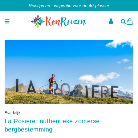
Reistips en –inspiratie voor de 40-plusser
Frankrijk
La Rosière: authentieke zomerse
bergbestemming