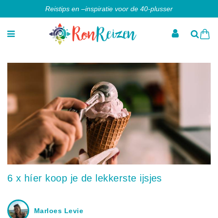
Reistips en –inspiratie voor de 40-plusser
6 x híer koop je de lekkerste ijsjes
Marloes Levie