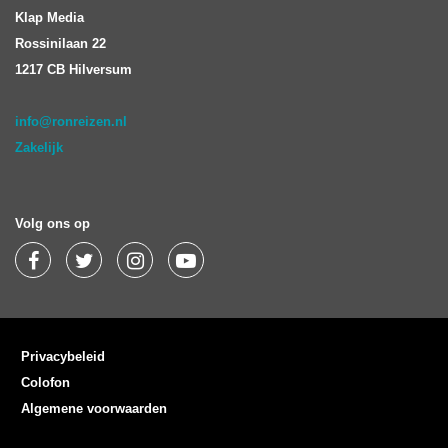
Klap Media
Rossinilaan 22
1217 CB Hilversum
info@ronreizen.nl
Zakelijk
Volg ons op
Privacybeleid
Colofon
Algemene voorwaarden