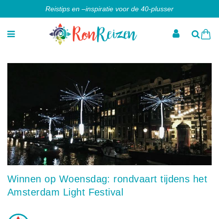
Reistips en –inspiratie voor de 40-plusser
Winnen op Woensdag: rondvaart tijdens het
Amsterdam Light Festival