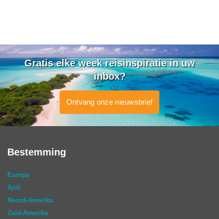
Gratis elke week reisinspiratie in uw
inbox?
Ontvang onze nieuwsbrief
Bestemming
Europa
Azië
Noord-Amerika
Zuid-Amerika