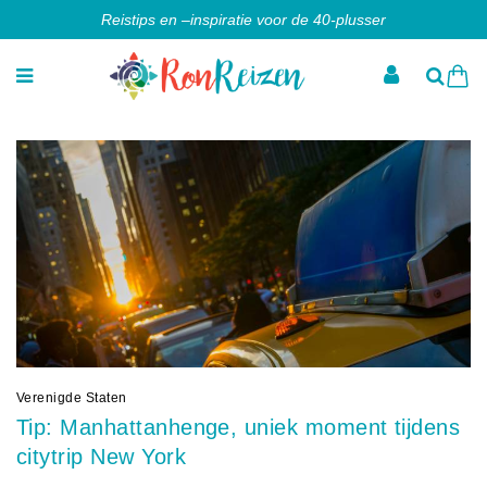
Reistips en –inspiratie voor de 40-plusser
Verenigde Staten
Tip: Manhattanhenge, uniek moment tijdens
citytrip New York