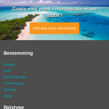
Gratis elke week reisinspiratie in uw
inbox?
Ontvang onze nieuwsbrief
Bestemming
Europa
Azië
Noord-Amerika
Zuid-Amerika
Oceanië
Afrika
Reistype