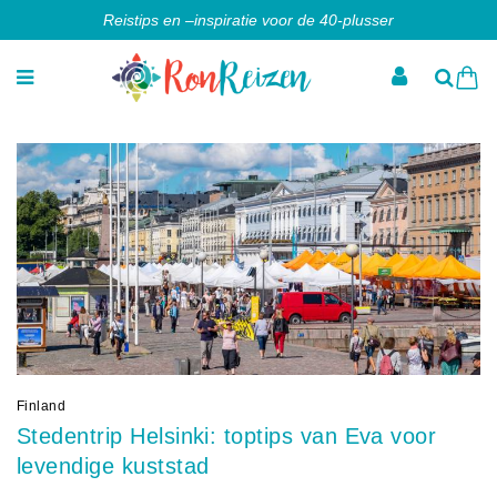
Reistips en –inspiratie voor de 40-plusser
Finland
Stedentrip Helsinki: toptips van Eva voor
levendige kuststad