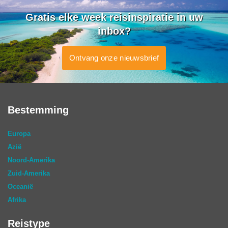
Gratis elke week reisinspiratie in uw
inbox?
Ontvang onze nieuwsbrief
Bestemming
Europa
Azië
Noord-Amerika
Zuid-Amerika
Oceanië
Afrika
Reistype