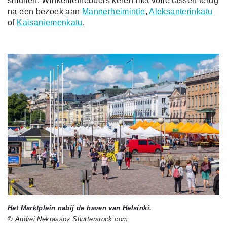
smullen.
Winkelliefhebbers keren met volle tassen terug
na een bezoek aan
Mannerheimintie
,
Aleksanterinkatu
of
Kaisaniemenkatu
.
Het Marktplein nabij de haven van Helsinki.
© Andrei Nekrassov Shutterstock.com