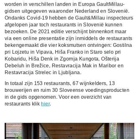
worden in verschillen landen in Europa GaultMillau-
gidsen uitgegeven waaronder Nederland en Slovenië.
Ondanks Covid-19 hebben de Gault&Millau inspecteurs
afgelopen jaar toch restaurants in Slovenië kunnen
bezoeken. De 2021 editie verschijnt binnenkort maar
via een online presentatie zijn inmiddels de restaurants
bekengemaakt die vier koksmutsen ontvingen: Gostilna
pri Lojzetu in Vipava, Hiša Franko in Staro selo pri
Kobaridu, Hiša Denk in Zgornja Kungota, Ošterija
Debeluh in Brežice, Restavracija Mak in Maribor en
Restavracija Strelec in Ljubljana.
In totaal zijn 153 restaurants, 67 wijnkelders, 13
brouwerijen en ruim 30 Sloveense voedingsproducten
in de gids opgenomen. Voor een overzicht van
restaurants klik
hier
.