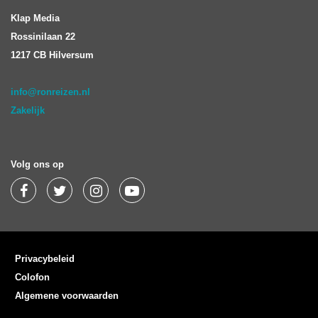
Klap Media
Rossinilaan 22
1217 CB Hilversum
info@ronreizen.nl
Zakelijk
Volg ons op
Privacybeleid
Colofon
Algemene voorwaarden