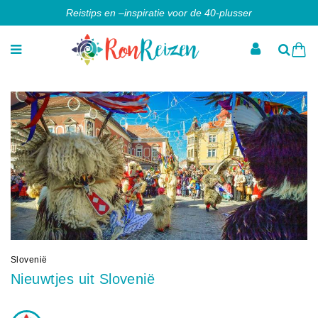
Reistips en –inspiratie voor de 40-plusser
Slovenië
Nieuwtjes uit Slovenië