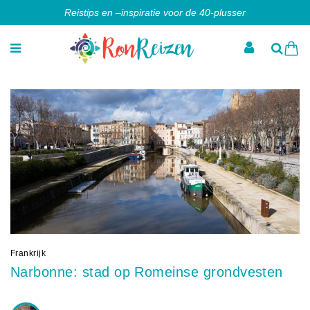
Reistips en –inspiratie voor de 40-plusser
Frankrijk
Narbonne: stad op Romeinse grondvesten