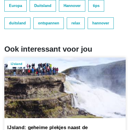
Europa
Duitsland
Hannover
tips
duitsland
ontspannen
relax
hannover
Ook interessant voor jou
IJsland
IJsland: geheime plekjes naast de