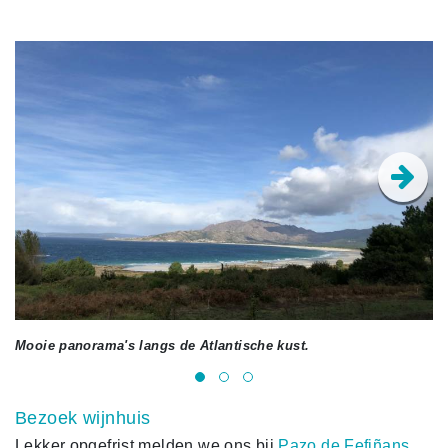
Mooie panorama's langs de Atlantische kust.
To
Bezoek wijnhuis
Lekker opgefrist melden we ons bij
Pazo de Fefiñans
,