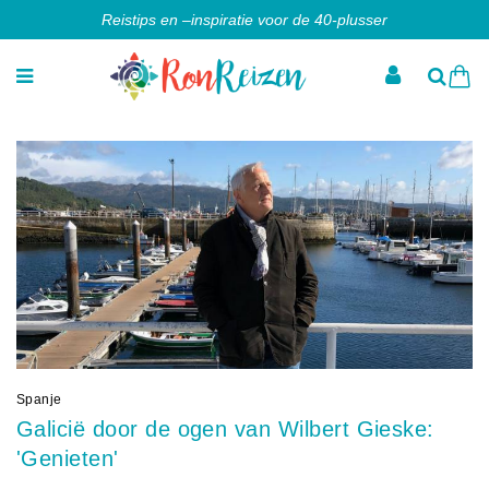
Reistips en –inspiratie voor de 40-plusser
Spanje
Galicië door de ogen van Wilbert Gieske:
'Genieten'