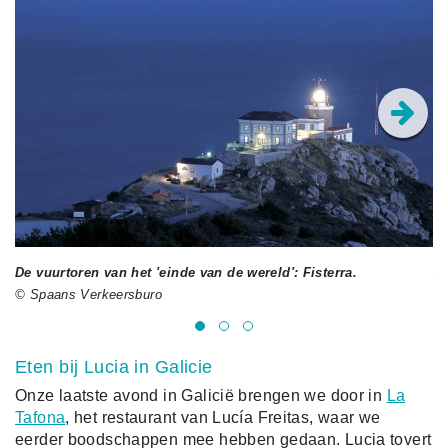
De vuurtoren van het 'einde van de wereld': Fisterra.
Aa
© Spaans Verkeersburo
Eten bij Lucia in Galicie
Onze laatste avond in Galicië brengen we door in
La
Tafona
, het restaurant van Lucía Freitas, waar we
eerder boodschappen mee hebben gedaan. Lucia tovert