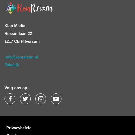
Klap Media
Rossinilaan 22
1217 CB Hilversum
info@ronreizen.nl
Zakelijk
Volg ons op
Privacybeleid