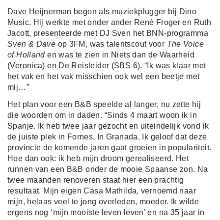
Dave Heijnerman begon als muziekplugger bij Dino
Music. Hij werkte met onder ander René Froger en Ruth
Jacott, presenteerde met DJ Sven het BNN-programma
Sven & Dave
op 3FM, was talentscout voor
The Voice
of Holland
en was te zien in Niets dan de Waarheid
(Veronica) en De Reisleider (SBS 6). “Ik was klaar met
het vak en het vak misschien ook wel een beetje met
mij…”
Het plan voor een B&B speelde al langer, nu zette hij
die woorden om in daden. “Sinds 4 maart woon ik in
Spanje. Ik heb twee jaar gezocht en uiteindelijk vond ik
de juiste plek in Fornes. In Granada. Ik geloof dat deze
provincie de komende jaren gaat groeien in populariteit.
Hoe dan ook: ik heb mijn droom gerealiseerd. Het
runnen van een B&B onder de mooie Spaanse zon. Na
twee maanden renoveren staat hier een prachtig
resultaat. Mijn eigen Casa Mathilda, vernoemd naar
mijn, helaas veel te jong overleden, moeder. Ik wilde
ergens nog ‘mijn mooiste leven leven’ en na 35 jaar in