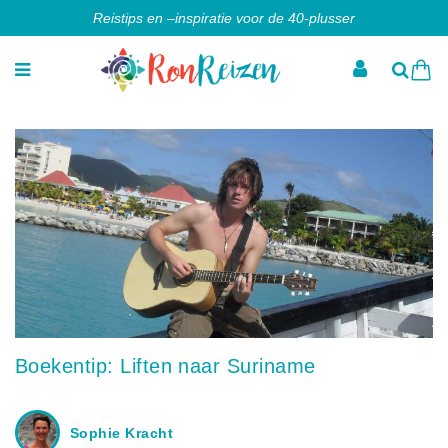
Reistips en –inspiratie voor de 40-plusser
Boekentip: Liften naar Suriname
Sophie Kracht