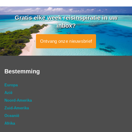
Gratis elke week reisinspiratie in uw
inbox?
Ontvang onze nieuwsbrief
Bestemming
Europa
Azië
Noord-Amerika
Zuid-Amerika
Oceanië
Afrika