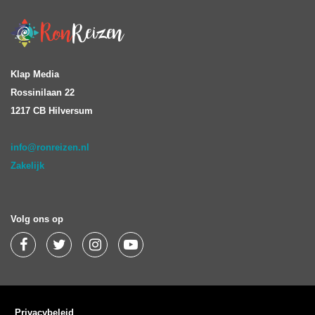
Klap Media
Rossinilaan 22
1217 CB Hilversum
info@ronreizen.nl
Zakelijk
Volg ons op
Privacybeleid