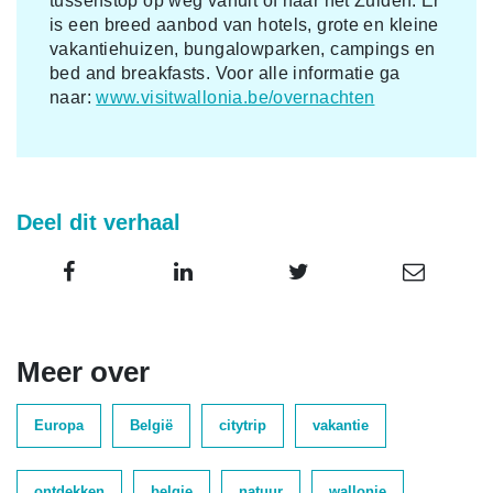
tussenstop op weg vanuit of naar het Zuiden. Er
is een breed aanbod van hotels, grote en kleine
vakantiehuizen, bungalowparken, campings en
bed and breakfasts. Voor alle informatie ga
naar:
www.visitwallonia.be/overnachten
Deel dit verhaal
Meer over
Europa
België
citytrip
vakantie
ontdekken
belgie
natuur
wallonie