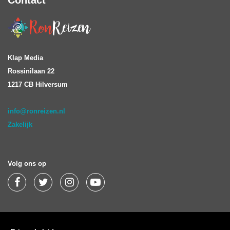
Klap Media
Rossinilaan 22
1217 CB Hilversum
info@ronreizen.nl
Zakelijk
Volg ons op