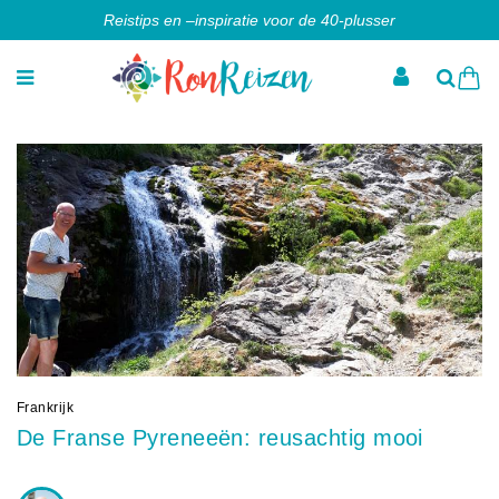
Reistips en –inspiratie voor de 40-plusser
Frankrijk
De Franse Pyreneeën: reusachtig mooi