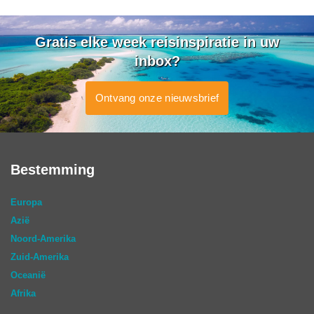
Gratis elke week reisinspiratie in uw
inbox?
Ontvang onze nieuwsbrief
Bestemming
Europa
Azië
Noord-Amerika
Zuid-Amerika
Oceanië
Afrika