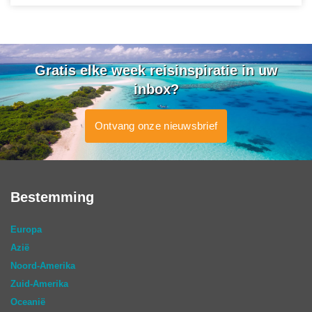
Gratis elke week reisinspiratie in uw
inbox?
Ontvang onze nieuwsbrief
Bestemming
Europa
Azië
Noord-Amerika
Zuid-Amerika
Oceanië