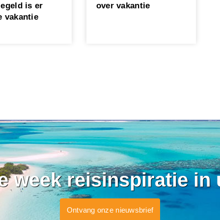
egeld is er
over vakantie
e vakantie
ke week reisinspiratie in
Ontvang onze nieuwsbrief