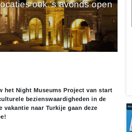
locaties ook 's avonds open
uw het Night Museums Project van start
culturele bezienswaardigheden in de
 vakantie naar Turkije gaan deze
Adve
ee!