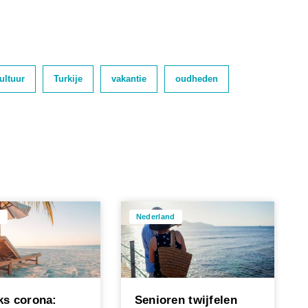
ultuur
Turkije
vakantie
oudheden
d
Nederland
s corona:
Senioren twijfelen