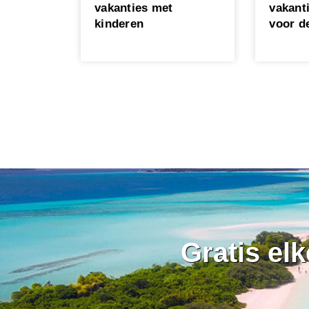
vakanties met
vakanti
kinderen
voor d
Gratis el