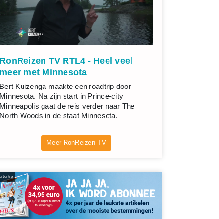
RonReizen TV RTL4 - Heel veel
meer met Minnesota
Bert Kuizenga maakte een roadtrip door
Minnesota. Na zijn start in Prince-city
Minneapolis gaat de reis verder naar The
North Woods in de staat Minnesota.
Meer RonReizen TV
rtentie