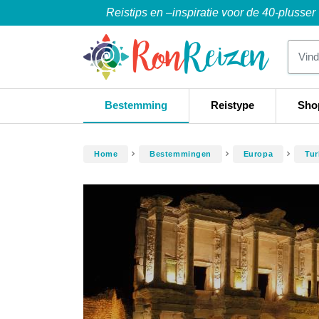
Reistips en –inspiratie voor de 40-plusser
Bestemming
Reistype
Sho
Home
Bestemmingen
Europa
Tur