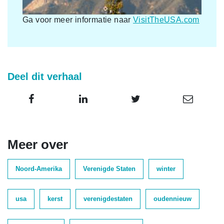
Ga voor meer informatie naar
VisitTheUSA.com
Deel dit verhaal
Meer over
Noord-Amerika
Verenigde Staten
winter
usa
kerst
verenigdestaten
oudennieuw