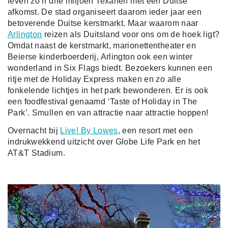
leven zo’n drie miljoen Texanen met een Duitse
afkomst. De stad organiseert daarom ieder jaar een
betoverende Duitse kerstmarkt. Maar waarom naar
Arlington
reizen als Duitsland voor ons om de hoek ligt?
Omdat naast de kerstmarkt, marionettentheater en
Beierse kinderboerderij, Arlington ook een winter
wonderland in Six Flags biedt. Bezoekers kunnen een
ritje met de Holiday Express maken en zo alle
fonkelende lichtjes in het park bewonderen. Er is ook
een foodfestival genaamd ‘Taste of Holiday in The
Park’. Smullen en van attractie naar attractie hoppen!
Overnacht bij
Live! By Lowes
, een resort met een
indrukwekkend uitzicht over Globe Life Park en het
AT&T Stadium.