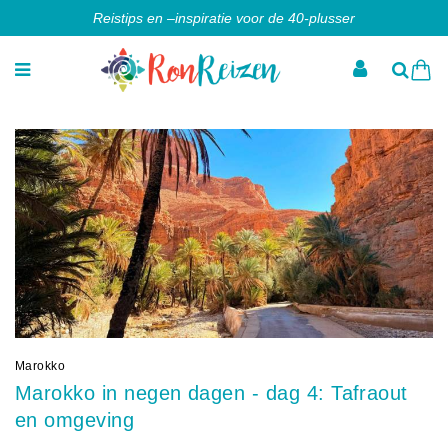
Reistips en –inspiratie voor de 40-plusser
Marokko
Marokko in negen dagen - dag 4: Tafraout
en omgeving