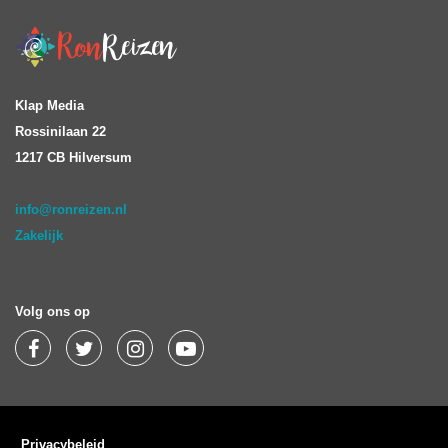
Klap Media
Rossinilaan 22
1217 CB Hilversum
info@ronreizen.nl
Zakelijk
Volg ons op
Privacybeleid