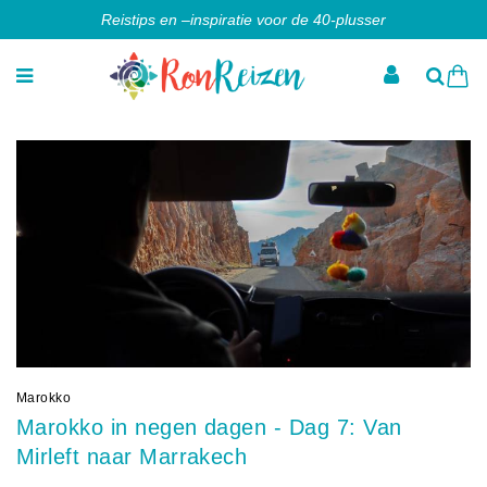
Reistips en –inspiratie voor de 40-plusser
Marokko
Marokko in negen dagen - Dag 7: Van
Mirleft naar Marrakech