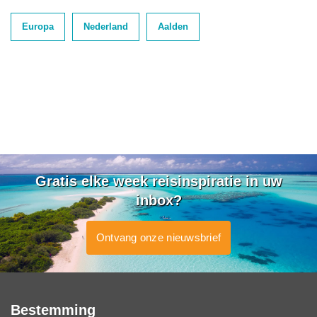
Europa
Nederland
Aalden
Gratis elke week reisinspiratie in uw
inbox?
Ontvang onze nieuwsbrief
Bestemming