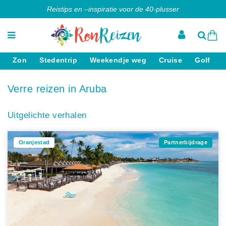
Reistips en –inspiratie voor de 40-plusser
Zon
Stedentrip
Weekendje weg
Cruise
Golf
Verre reizen in Aruba
Uitgelichte verhalen
Oranjestad
Partnerbijdrage