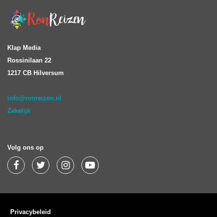
Klap Media
Rossinilaan 22
1217 CB Hilversum
info@ronreizen.nl
Zakelijk
Volg ons op
Privacybeleid