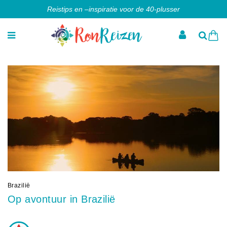
Reistips en –inspiratie voor de 40-plusser
Brazilië
Op avontuur in Brazilië