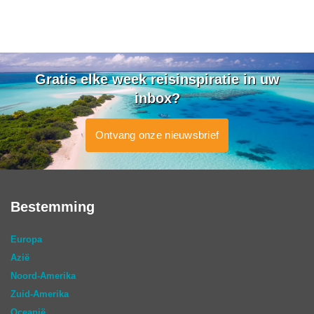
Gratis elke week reisinspiratie in uw
inbox?
Ontvang onze nieuwsbrief
Bestemming
Europa
Azië
Noord-Amerika
Zuid-Amerika
Oceanië