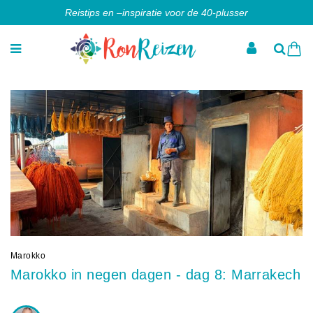
Reistips en –inspiratie voor de 40-plusser
Marokko
Marokko in negen dagen - dag 8: Marrakech