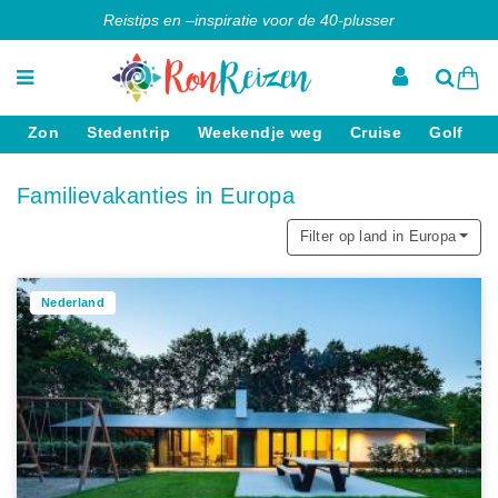
Reistips en –inspiratie voor de 40-plusser
Zon
Stedentrip
Weekendje weg
Cruise
Golf
Familievakanties in Europa
Filter op land in Europa
Nederland