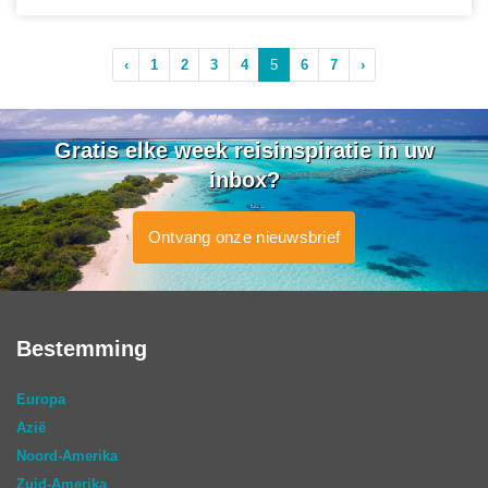
‹
1
2
3
4
5
6
7
›
Gratis elke week reisinspiratie in uw
inbox?
Ontvang onze nieuwsbrief
Bestemming
Europa
Azië
Noord-Amerika
Zuid-Amerika