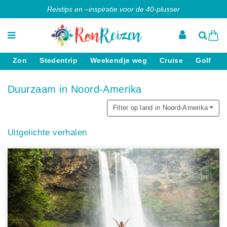
Reistips en –inspiratie voor de 40-plusser
Zon
Stedentrip
Weekendje weg
Cruise
Golf
Duurzaam in Noord-Amerika
Filter op land in Noord-Amerika
Uitgelichte verhalen