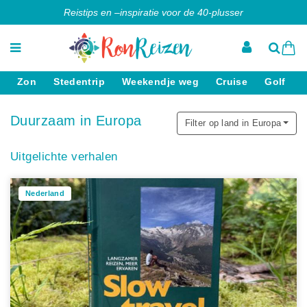
Reistips en –inspiratie voor de 40-plusser
Zon
Stedentrip
Weekendje weg
Cruise
Golf
Duurzaam in Europa
Filter op land in Europa
Uitgelichte verhalen
Nederland