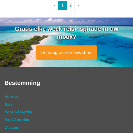
‹
1
2
›
Gratis elke week reisinspiratie in uw
inbox?
Ontvang onze nieuwsbrief
Bestemming
Europa
Azië
Noord-Amerika
Zuid-Amerika
Oceanië