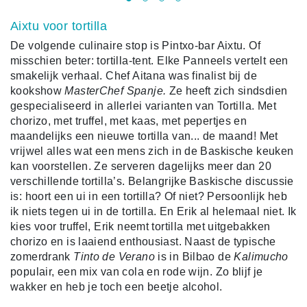
Aixtu voor tortilla
De volgende culinaire stop is Pintxo-bar Aixtu. Of
misschien beter: tortilla-tent. Elke Panneels vertelt een
smakelijk verhaal. C
hef Aitana was finalist bij de
kookshow
MasterChef Spanje.
Ze heeft zich sindsdien
gespecialiseerd in allerlei varianten van Tortilla. Met
chorizo, met truffel, met kaas, met pepertjes en
maandelijks een nieuwe tortilla van... de maand! Met
vrijwel alles wat een mens zich in de Baskische keuken
kan
voorstellen. Ze serveren dagelijks meer dan 20
verschillende tortilla’s. Belangrijke Baskische discussie
is: hoort een ui in een tortilla? Of niet? Persoonlijk heb
ik niets tegen ui in de tortilla. En Erik al helemaal niet. Ik
kies voor truffel, Erik neemt tortilla met uitgebakken
chorizo en is laaiend enthousiast.
Naast de typische
zomerdrank
Tinto de Verano
is in Bilbao de
Kalimucho
populair, een mix van cola en rode wijn. Zo blijf je
wakker en heb je toch een beetje alcohol.