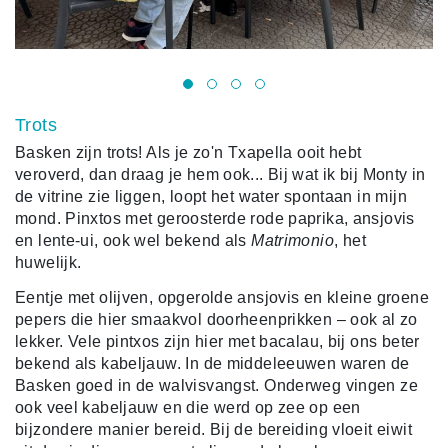
Trots
Basken zijn trots! Als je zo'n Txapella ooit hebt
veroverd, dan draag je hem ook... Bij wat ik bij Monty in
de vitrine zie liggen, loopt het water spontaan in mijn
mond. Pinxtos met geroosterde rode paprika, ansjovis
en lente-ui, ook wel bekend als
Matrimonio
, het
huwelijk.
E
entje met olijven, opgerolde ansjovis en kleine groene
pepers die hier smaakvol doorheenprikken – ook al zo
lekker. Vele pintxos zijn hier met bacalau, bij ons beter
bekend als kabeljauw. In de middeleeuwen waren de
Basken goed in de walvisvangst. Onderweg vingen ze
ook veel kabeljauw en die werd op zee op een
bijzondere manier bereid. Bij de bereiding vloeit eiwit