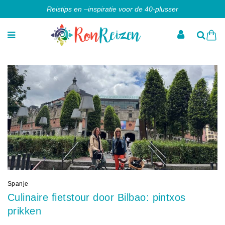
Reistips en –inspiratie voor de 40-plusser
Spanje
Culinaire fietstour door Bilbao: pintxos
prikken