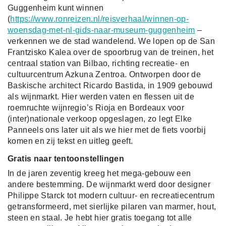
Guggenheim kunt winnen
(
https://www.ronreizen.nl/reisverhaal/winnen-op-
woensdag-met-nl-gids-naar-museum-guggenheim
–
verkennen we de stad wandelend. We lopen op de San
Frantzisko Kalea over de spoorbrug van de treinen, het
centraal station van Bilbao, richting recreatie- en
cultuurcentrum Azkuna Zentroa. Ontworpen door de
Baskische architect Ricardo Bastida, in 1909 gebouwd
als wijnmarkt. Hier werden vaten en flessen uit de
roemruchte wijnregio’s Rioja en Bordeaux voor
(inter)nationale verkoop opgeslagen, zo legt Elke
Panneels ons later uit als we hier met de fiets voorbij
komen en zij tekst en uitleg geeft.
Gratis naar tentoonstellingen
In de jaren zeventig kreeg het mega-gebouw een
andere bestemming. De wijnmarkt werd door designer
Philippe Starck tot modern cultuur- en recreatiecentrum
getransformeerd, met sierlijke pilaren van marmer, hout,
steen en staal. Je hebt hier gratis toegang tot alle