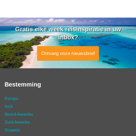
Gratis elke week reisinspiratie in uw
inbox?
Ontvang onze nieuwsbrief
Bestemming
Europa
Azië
Noord-Amerika
Zuid-Amerika
Oceanië