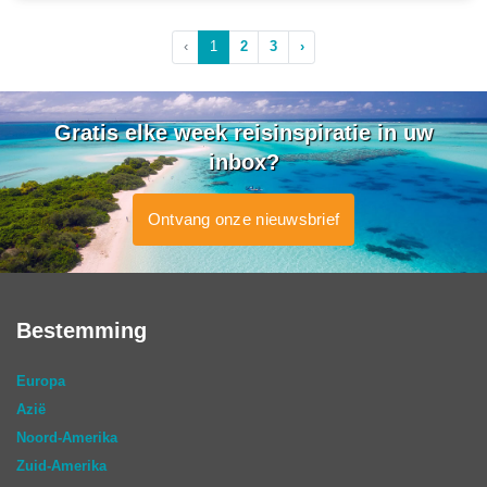
‹
1
2
3
›
Gratis elke week reisinspiratie in uw
inbox?
Ontvang onze nieuwsbrief
Bestemming
Europa
Azië
Noord-Amerika
Zuid-Amerika