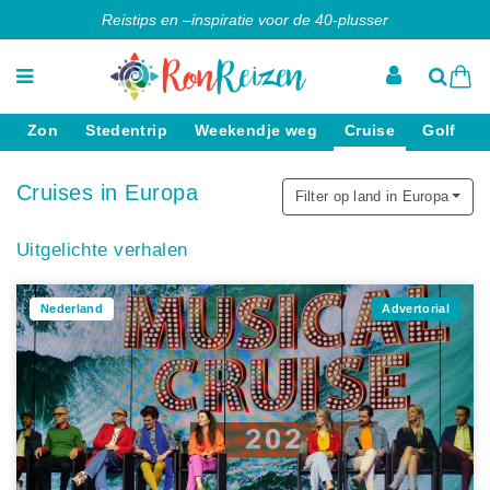
Reistips en –inspiratie voor de 40-plusser
Zon
Stedentrip
Weekendje weg
Cruise
Golf
Cruises in Europa
Filter op land in Europa
Uitgelichte verhalen
Nederland
Advertorial