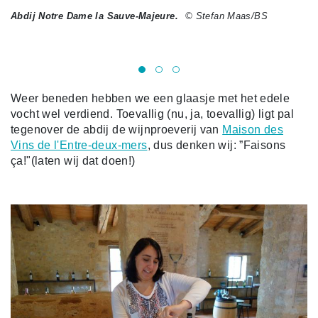
Abdij Notre Dame la Sauve-Majeure.
© Stefan Maas/BS
De
© 
Weer beneden hebben we een glaasje met het edele
vocht wel verdiend. Toevallig (nu, ja, toevallig) ligt pal
tegenover de abdij de wijnproeverij van
Maison des
Vins de l'Entre-deux-mers
, dus denken wij: ”Faisons
ça!"(laten wij dat doen!)