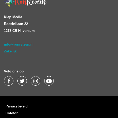
Klap Media
Rossinilaan 22
1217 CB Hilversum
info@ronreizen.nl
Zakelijk
Volg ons op
Privacybeleid
Colofon