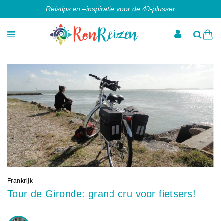
Reistips en –inspiratie voor de 40-plusser
Frankrijk
Tour de Gironde: grand cru voor fietsers!