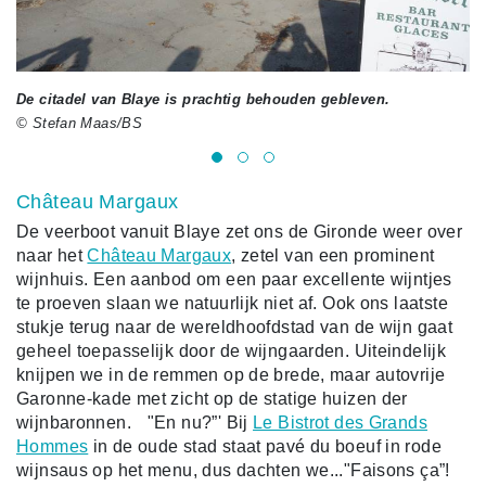
De citadel van Blaye is prachtig behouden gebleven.
De
© Stefan Maas/BS
Château Margaux
De veerboot vanuit Blaye zet ons de Gironde weer over
naar het
Château Margaux
, zetel van een prominent
wijnhuis. Een aanbod om een paar excellente wijntjes
te proeven slaan we natuurlijk niet af. Ook ons laatste
stukje terug naar de wereldhoofdstad van de wijn gaat
geheel toepasselijk door de wijngaarden. Uiteindelijk
knijpen we in de remmen op de brede, maar autovrije
Garonne-kade met zicht op de statige huizen der
wijnbaronnen. "En nu?”' Bij
Le Bistrot des Grands
Hommes
in de oude stad staat pavé du boeuf in rode
wijnsaus op het menu, dus dachten we..."Faisons ça”!