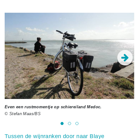
Even een rustmomentje op schiereiland Medoc.
Di
© Stefan Maas/BS
© 
Tussen de wijnranken door naar Blaye