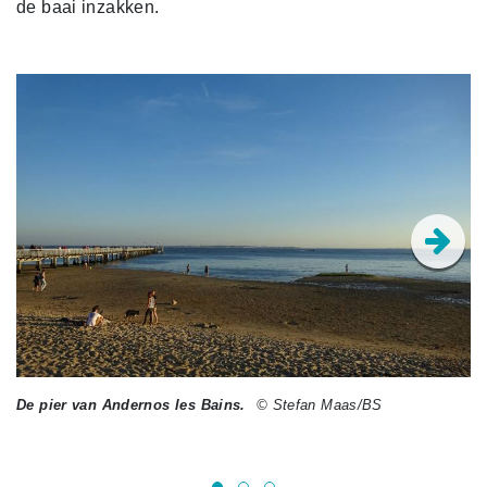
de baai inzakken.
De pier van Andernos les Bains.
© Stefan Maas/BS
Mo
Ba
© 