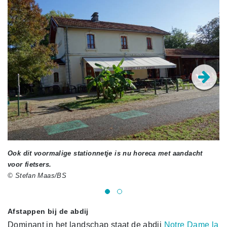
Ook dit voormalige stationnetje is nu horeca met aandacht
Ge
voor fietsers.
ko
© Stefan Maas/BS
© 
Afstappen bij de abdij
Dominant in het landschap staat de abdij
Notre Dame la