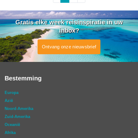
Gratis elke week reisinspiratie in uw
inbox?
Ontvang onze nieuwsbrief
Bestemming
Europa
Azië
Noord-Amerika
Zuid-Amerika
Oceanië
Afrika